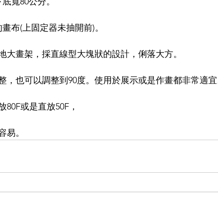
下底寬80公分。
的畫布(上固定器未抽開前)。
地大畫架，採直線型大塊狀的設計，俐落大方。
整，也可以調整到90度。使用於展示或是作畫都非常適宜
80F或是直放50F，
容易。