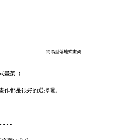
簡易型落地式畫架
畫架 :)
畫作都是很好的選擇喔。
- - - - 