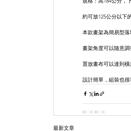
規格：高184公分，
約可放125公分以下
本款畫架為簡易型落
畫架角度可以隨意調
置放畫布可以達到橫放
設計簡單，組裝也很
最新文章