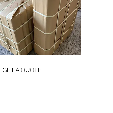
GET A QUOTE
需要大批採購嗎？歡迎利用估價系統詢價
請留下您需要的商品、數量、及配送區域
我們會盡快回覆給您：）
或是請撥打037-731791來信詢價