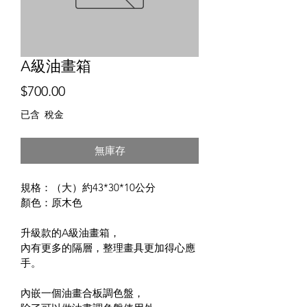
A級油畫箱
價
$700.00
格
已含 稅金
無庫存
規格：（大）約43*30*10公分
顏色：原木色
升級款的A級油畫箱，
內有更多的隔層，整理畫具更加得心應
手。
內嵌一個油畫合板調色盤，