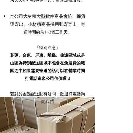
法大大小小都包在一起，會造成損壞喔。
本公司大材積大型貨件商品會統一採貨
運寄出、小材積商品採用郵寄寄出
，寄
送時間約為1~3個工作天。
『特別注意』
花蓮、台東、屏東、離島、偏遠區域或是
山區為特別配送區域
不包含在免運費的範
圍之中
如果需要寄送的話可以在營業時間
打電話進來公司估價喔 :)
若對於困難配送點有疑問，歡迎打電話詢
問我們