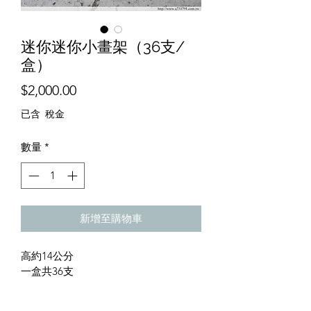
迷你迷你小畫架（36支/
盒）
價
$2,000.00
格
已含 稅金
數量
*
新增至購物車
高約14公分
一盒共36支