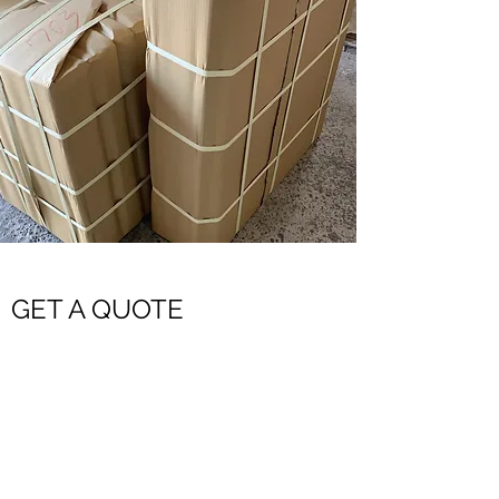
GET A QUOTE
需要大批採購嗎？歡迎利用估價系統詢價
請留下您需要的商品、數量、及配送區域
我們會盡快回覆給您：）
或是請撥打037-731791來信詢價