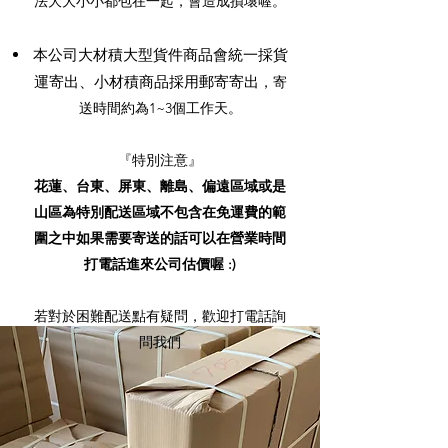
法大大小小都包在一起，會造成損壞喔。
本公司大材積大型貨件商品會統一採貨
運寄出、小材積商品採用郵寄寄出
，寄
送時間約為1~3個工作天。
『特別注意』
花蓮、台東、屏東、離島、偏遠區域或是
山區為特別配送區域
不包含在免運費的範
圍之中
如果需要寄送的話可以在營業時間
打電話進來公司估價喔 :)
若對於困難配送點有疑問，歡迎打電話詢
問我們