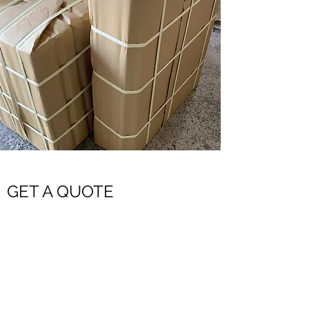
GET A QUOTE
需要大批採購嗎？歡迎利用估價系統詢價
請留下您需要的商品、數量、及配送區域
我們會盡快回覆給您：）
或是請撥打037-731791來信詢價