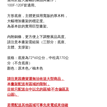
100F-120F皆適用。
方形底座，主體更採用寬版的厚木料，
大幅增加畫架的穩定度。
為基本款的實用巨型畫架。
內附銅條，更方便上下調整展品高度。
請注意本畫架需組裝（三部分：底座、
主體、支撐架）
規格：底座為72*60公分，中柱高170公
分（不含底座）
顏色：原木色／柚木色
請注意因應貨運無法收送大型商品，
本畫架配送有區域的限制，
目前只配送台中以北的區域(不含偏區及
山區)。
若需配送其他區域可事先來電或來信確