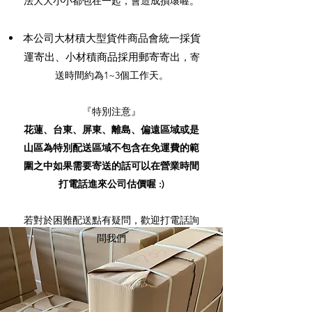
法大大小小都包在一起，會造成損壞喔。
本公司大材積大型貨件商品會統一採貨
運寄出、小材積商品採用郵寄寄出
，寄
送時間約為1~3個工作天。
『特別注意』
花蓮、台東、屏東、離島、偏遠區域或是
山區為特別配送區域
不包含在免運費的範
圍之中
如果需要寄送的話可以在營業時間
打電話進來公司估價喔 :)
若對於困難配送點有疑問，歡迎打電話詢
問我們