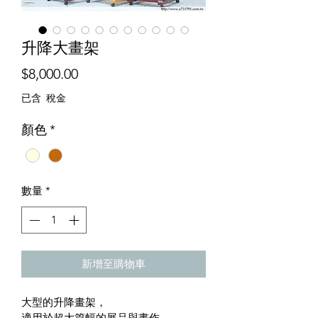
升降大畫架
價
$8,000.00
格
已含 稅金
顏色
*
數量
*
新增至購物車
大型的升降畫架，
適用於超大篇幅的展品與畫作，