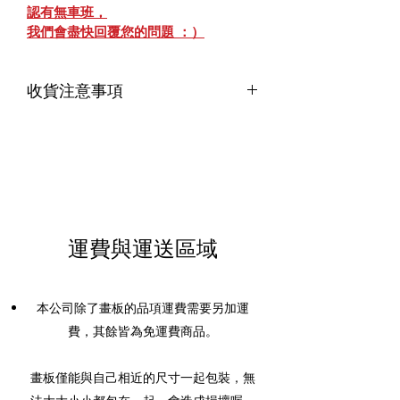
認有無車班，
我們會盡快回覆您的問題 ：）
收貨注意事項
請注意本畫架有配送區域的限制，
如果不確定可以先來電或來信洽詢喔 :)
由於本商品屬於超大材積易損壞商品，
在收到商品的當下，請確實檢查一下商
運費與運送區域
品的外觀，
若外觀有「嚴重損壞」，請不要收下來
喔！
本公司除了畫板的品項運費需要另加運
費，其餘皆為免運費商品。
畫板僅能與自己相近的尺寸一起包裝，無