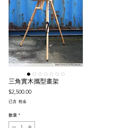
三角實木攜型畫架
價
$2,500.00
格
已含 稅金
數量
*