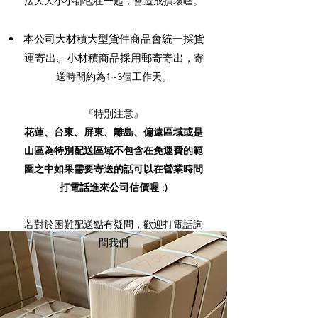
法大大小小都包在一起，會造成損壞喔。
本公司大材積大型貨件商品會統一採貨
運寄出、小材積商品採用郵寄寄出
，寄
送時間約為1~3個工作天。
『特別注意』
花蓮、台東、屏東、離島、偏遠區域或是
山區為特別配送區域
不包含在免運費的範
圍之中
如果需要寄送的話可以在營業時間
打電話進來公司估價喔 :)
若對於困難配送點有疑問，歡迎打電話詢
問我們