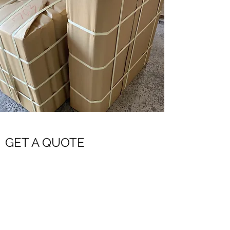
GET A QUOTE
需要大批採購嗎？歡迎利用估價系統詢價
請留下您需要的商品、數量、及配送區域
我們會盡快回覆給您：）
或是請撥打037-731791來信詢價